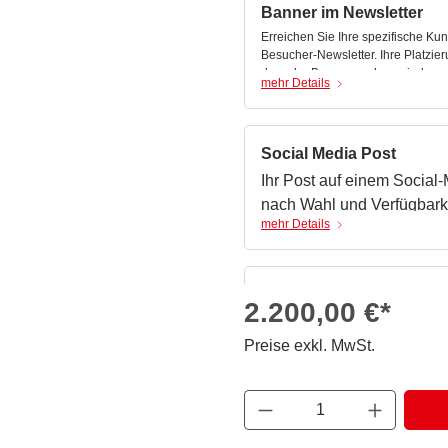
Banner im Newsletter
Erreichen Sie Ihre spezifische K
Besucher-Newsletter. Ihre Platzieru
dass der Banner auch von jedem 
mehr Details
Spezifikationen:
Social Media Post
Ihr Post auf einem Socia
600x300 px
nach Wahl und Verfügbarke
Dateiformat: gif, png, jpg
Dateigröße < 1MB
mehr Details
1 Verlinkung
Spezifikationen auf Nachf
Zweisprachig DE / EN
Kachelgröße in der Ausst
2.200,00 €*
Heben sie sich in der Ausstellerl
Ausstellern ab! Mit der Kachelgröß
Preise exkl. MwSt.
Liste in vierfacher Breite.
mehr Details