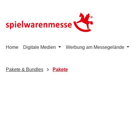
m Hauptinhalt springen
Zur Suche springen
Zur Hauptnavigation springen
Home
Digitale Medien
Werbung am Messegelände
Pakete & Bundles
Pakete