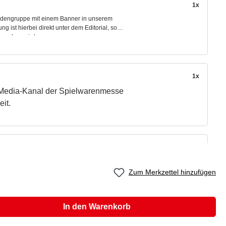
1x
undengruppe mit einem Banner in unserem
ng ist hierbei direkt unter dem Editorial, so
gesehen wird.
1x
l-Media-Kanal der Spielwarenmesse
it.
rage.
1x
ellerliste "groß"
iste auf Spielwarenmesse® Digital von anderen
e "groß" erscheint Ihr Unternehmen in der A-Z
Zum Merkzettel hinzufügen
In den Warenkorb