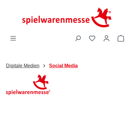
Zum Hauptinhalt springen
Du hast 0 Produk
Ware
Digitale Medien
Social Media