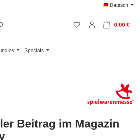
Deutsch
Du hast 0 Produkte auf d
0,00 €
Ware
undles
Specials
ler Beitrag im Magazin
ay