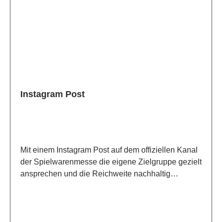
Instagram Post
Mit einem Instagram Post auf dem offiziellen Kanal
der Spielwarenmesse die eigene Zielgruppe gezielt
ansprechen und die Reichweite nachhaltig
steigern. Das Unternehmen präsentiert sich im
beliebten Social-Media-Umfeld und hat die
Chance, neue Follower und potenzielle Kunden zu
gewinnen.Das bringt’s:Reichweitenstarker Post auf